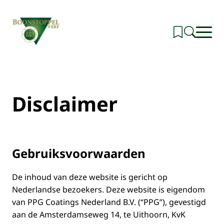
Overslaan
en
naar
de
inhoud
gaan
Home
Disclaimer
Assortiment
Subm
in-/ui
Kleur
Subm
voor
in-/ui
Projecten
Assor
voor
Advies
Kleur
Subm
Gebruiksvoorwaarden
in-/ui
Over Boonstoppel
Subm
voor
in-/ui
Links
Advie
De inhoud van deze website is gericht op
voor
Duurzaamheid
Over
Nederlandse bezoekers. Deze website is eigendom
Subm
Boons
in-/ui
van PPG Coatings Nederland B.V. (“PPG”), gevestigd
voor
Duurz
aan de Amsterdamseweg 14, te Uithoorn, KvK