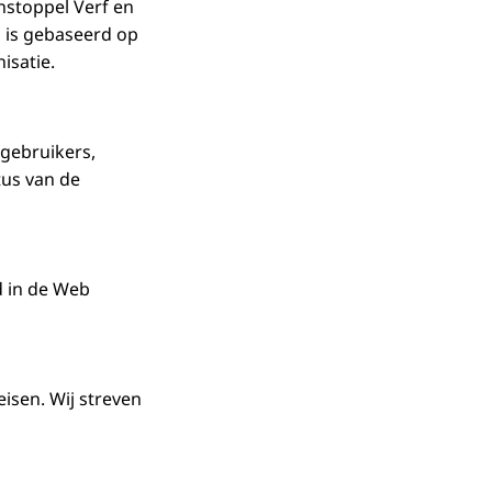
nstoppel Verf en
 is gebaseerd op
isatie.
 gebruikers,
tus van de
d in de Web
isen. Wij streven