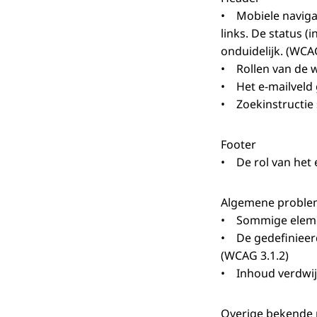
• Mobiele navigat
links. De status 
onduidelijk. (WCAG
• Rollen van de w
• Het e-mailveld 
• Zoekinstructie 
Footer
• De rol van het 
Algemene probl
• Sommige elemen
• De gedefinieerd
(WCAG 3.1.2)
• Inhoud verdwijn
Overige bekende