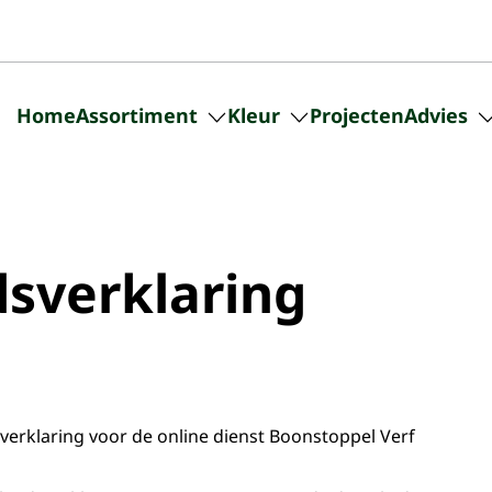
Home
Assortiment
Kleur
Projecten
Advies
Submenu
Submenu
in-/uitschakelen
in-/uitschakelen
voor
voor
Assortiment
Kleur
dsverklaring
verklaring voor de online dienst Boonstoppel Verf