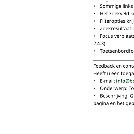
• Sommige links z
• Het zoekveld kri
• Filteropties kri
• Zoekresultaatli
• Focus verplaats
2.4.3)
• Toetsenbordfoc
___________________
Feedback en cont
Heeft u een toega
• E-mail:
info@bo
• Onderwerp: To
• Beschrijving: Ge
pagina en het geb